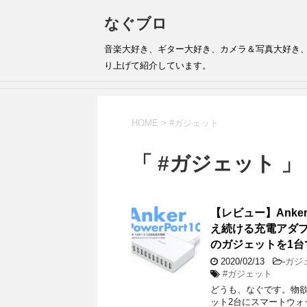
なぐブロ
音楽大好き、ギター大好き、カメラ＆写真大好き
り上げて紹介しています。
HOME
>
#ガジェット
「 #ガジェット 」
【レビュー】Anker 
え続ける充電アダプ
のガジェットを1
2020/02/13
-
ガジ
#ガジェット
どうも、なぐです。物欲
ット2台にスマートウ