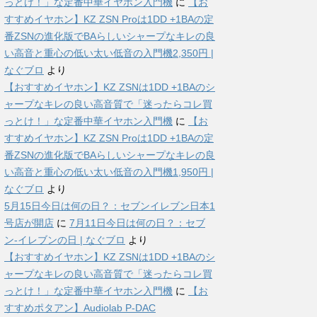
っとけ！」な定番中華イヤホン入門機
に
【お
すすめイヤホン】KZ ZSN Proは1DD +1BAの定
番ZSNの進化版でBAらしいシャープなキレの良
い高音と重心の低い太い低音の入門機2,350円 |
なぐブロ
より
【おすすめイヤホン】KZ ZSNは1DD +1BAのシ
ャープなキレの良い高音質で「迷ったらコレ買
っとけ！」な定番中華イヤホン入門機
に
【お
すすめイヤホン】KZ ZSN Proは1DD +1BAの定
番ZSNの進化版でBAらしいシャープなキレの良
い高音と重心の低い太い低音の入門機1,950円 |
なぐブロ
より
5月15日今日は何の日？：セブンイレブン日本1
号店が開店
に
7月11日今日は何の日？：セブ
ン-イレブンの日 | なぐブロ
より
【おすすめイヤホン】KZ ZSNは1DD +1BAのシ
ャープなキレの良い高音質で「迷ったらコレ買
っとけ！」な定番中華イヤホン入門機
に
【お
すすめポタアン】Audiolab P-DAC