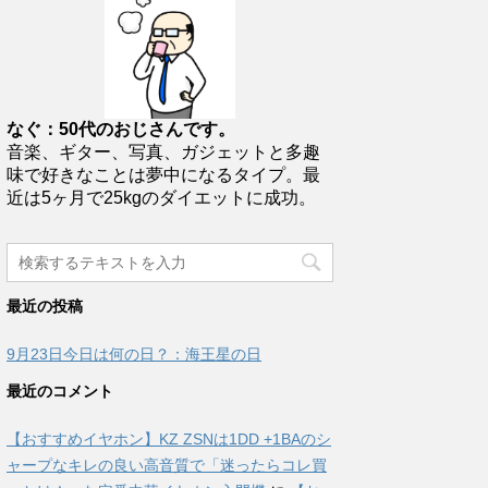
なぐ：50代のおじさんです。
音楽、ギター、写真、ガジェットと多趣
味で好きなことは夢中になるタイプ。最
近は5ヶ月で25kgのダイエットに成功。
最近の投稿
9月23日今日は何の日？：海王星の日
最近のコメント
【おすすめイヤホン】KZ ZSNは1DD +1BAのシ
ャープなキレの良い高音質で「迷ったらコレ買