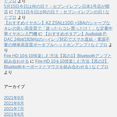
ぐブロ
より
5月15日今日は何の日？：セブンイレブン日本1号店が開
店
に
7月11日今日は何の日？：セブン-イレブンの日 | な
ぐブロ
より
【おすすめイヤホン】KZ ZSNは1DD +1BAのシャープな
キレの良い高音質で「迷ったらコレ買っとけ！」な定番中
華イヤホン入門機
に
【おすすめポタアン】Audiolab P-
DAC 24bit/192kHzのハイレゾ対応でスマホ直結・電源不
要の簡単高音質ポータブルヘッドホンアンプ | なぐブロ
よ
り
Fire HD 10を10倍楽しむ方法【其の1】Bluetoothアンプと
組み合わせる
に
Fire HD 10を10倍楽しむ方法【其の2】
Bluetoothキーボードとマウスを組み合わせる | なぐブロ
より
アーカイブ
2021年9月
2021年8月
2021年7月
2021年6月