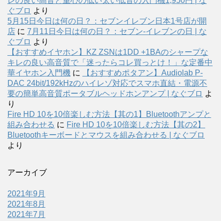
レの良い高音と重心の低い太い低音の入門機1,950円 | な
ぐブロ
より
5月15日今日は何の日？：セブンイレブン日本1号店が開
店
に
7月11日今日は何の日？：セブン-イレブンの日 | な
ぐブロ
より
【おすすめイヤホン】KZ ZSNは1DD +1BAのシャープな
キレの良い高音質で「迷ったらコレ買っとけ！」な定番中
華イヤホン入門機
に
【おすすめポタアン】Audiolab P-
DAC 24bit/192kHzのハイレゾ対応でスマホ直結・電源不
要の簡単高音質ポータブルヘッドホンアンプ | なぐブロ
よ
り
Fire HD 10を10倍楽しむ方法【其の1】Bluetoothアンプと
組み合わせる
に
Fire HD 10を10倍楽しむ方法【其の2】
Bluetoothキーボードとマウスを組み合わせる | なぐブロ
より
アーカイブ
2021年9月
2021年8月
2021年7月