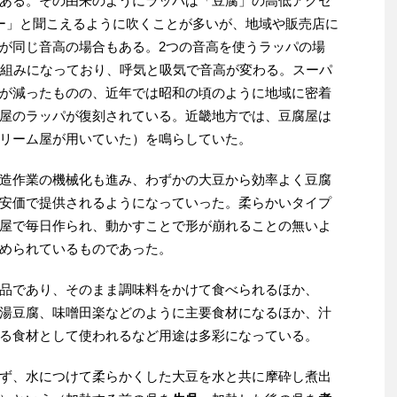
ある。その由来のようにラッパは「豆腐」の高低アクセ
ー」と聞こえるように吹くことが多いが、地域や販売店に
が同じ音高の場合もある。2つの音高を使うラッパの場
仕組みになっており、呼気と吸気で音高が変わる。スーパ
が減ったものの、近年では昭和の頃のように地域に密着
屋のラッパが復刻されている。近畿地方では、豆腐屋は
リーム屋が用いていた）を鳴らしていた。
造作業の機械化も進み、わずかの大豆から効率よく豆腐
安価で提供されるようになっていった。柔らかいタイプ
屋で毎日作られ、動かすことで形が崩れることの無いよ
められているものであった。
品であり、そのまま調味料をかけて食べられるほか、
湯豆腐、味噌田楽などのように主要食材になるほか、汁
る食材として使われるなど用途は多彩になっている。
ず、水につけて柔らかくした大豆を水と共に摩砕し煮出