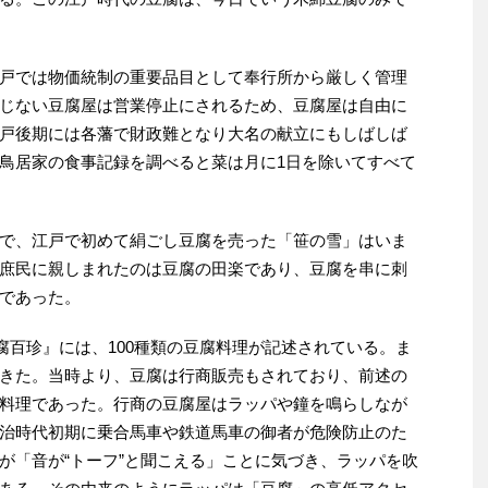
戸では物価統制の重要品目として奉行所から厳しく管理
じない豆腐屋は営業停止にされるため、豆腐屋は自由に
戸後期には各藩で財政難となり大名の献立にもしばしば
鳥居家の食事記録を調べると菜は月に1日を除いてすべて
で、江戸で初めて絹ごし豆腐を売った「笹の雪」はいま
庶民に親しまれたのは豆腐の田楽であり、豆腐を串に刺
であった。
豆腐百珍』には、100種類の豆腐料理が記述されている。ま
きた。当時より、豆腐は行商販売もされており、前述の
料理であった。行商の豆腐屋はラッパや鐘を鳴らしなが
治時代初期に乗合馬車や鉄道馬車の御者が危険防止のた
が「音が“トーフ”と聞こえる」ことに気づき、ラッパを吹