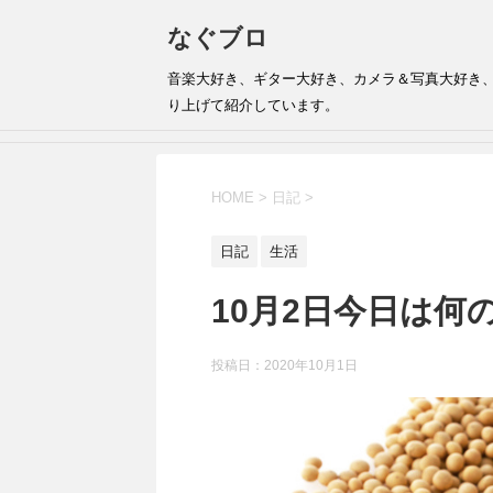
なぐブロ
音楽大好き、ギター大好き、カメラ＆写真大好き
り上げて紹介しています。
HOME
>
日記
>
日記
生活
10月2日今日は何
投稿日：
2020年10月1日