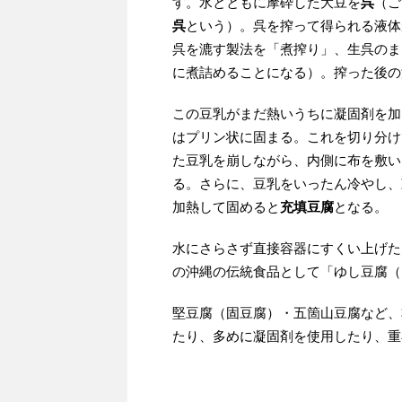
す。水とともに摩砕した大豆を
呉
（ご
呉
という）。呉を搾って得られる液体
呉を漉す製法を「煮搾り」、生呉のま
に煮詰めることになる）。搾った後の
この豆乳がまだ熱いうちに凝固剤を加
はプリン状に固まる。これを切り分け
た豆乳を崩しながら、内側に布を敷い
る。さらに、豆乳をいったん冷やし、
加熱して固めると
充填豆腐
となる。
水にさらさず直接容器にすくい上げた
の沖縄の伝統食品として「ゆし豆腐（
堅豆腐（固豆腐）・五箇山豆腐など、
たり、多めに凝固剤を使用したり、重