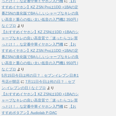
っとけ！」な定番中華イヤホン入門機
に
【お
すすめイヤホン】KZ ZSN Proは1DD +1BAの定
番ZSNの進化版でBAらしいシャープなキレの良
い高音と重心の低い太い低音の入門機2,350円 |
なぐブロ
より
【おすすめイヤホン】KZ ZSNは1DD +1BAのシ
ャープなキレの良い高音質で「迷ったらコレ買
っとけ！」な定番中華イヤホン入門機
に
【お
すすめイヤホン】KZ ZSN Proは1DD +1BAの定
番ZSNの進化版でBAらしいシャープなキレの良
い高音と重心の低い太い低音の入門機1,950円 |
なぐブロ
より
5月15日今日は何の日？：セブンイレブン日本1
号店が開店
に
7月11日今日は何の日？：セブ
ン-イレブンの日 | なぐブロ
より
【おすすめイヤホン】KZ ZSNは1DD +1BAのシ
ャープなキレの良い高音質で「迷ったらコレ買
っとけ！」な定番中華イヤホン入門機
に
【お
すすめポタアン】Audiolab P-DAC