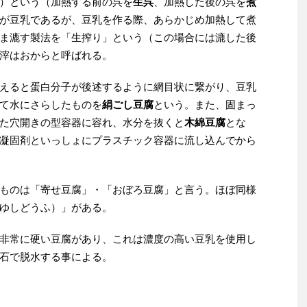
）という（加熱する前の呉を
生呉
、加熱した後の呉を
煮
が豆乳であるが、豆乳を作る際、あらかじめ加熱して煮
ま漉す製法を「生搾り」という（この場合には漉した後
滓はおからと呼ばれる。
えると蛋白分子が後述するように網目状に繋がり、豆乳
て水にさらしたものを
絹ごし豆腐
という。また、固まっ
た穴開きの型容器に容れ、水分を抜くと
木綿豆腐
とな
凝固剤といっしょにプラスチック容器に流し込んでから
ものは「寄せ豆腐」・「おぼろ豆腐」と言う。ほぼ同様
ゆしどうふ）」がある。
非常に硬い豆腐があり、これは濃度の高い豆乳を使用し
石で脱水する事による。