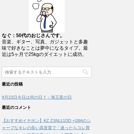
なぐ：50代のおじさんです。
音楽、ギター、写真、ガジェットと多趣
味で好きなことは夢中になるタイプ。最
近は5ヶ月で25kgのダイエットに成功。
最近の投稿
9月23日今日は何の日？：海王星の日
最近のコメント
【おすすめイヤホン】KZ ZSNは1DD +1BAのシ
ャープなキレの良い高音質で「迷ったらコレ買