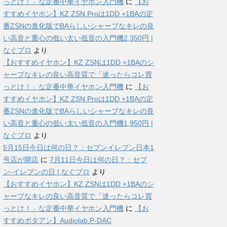
っとけ！」な定番中華イヤホン入門機
に
【お
すすめイヤホン】KZ ZSN Proは1DD +1BAの定
番ZSNの進化版でBAらしいシャープなキレの良
い高音と重心の低い太い低音の入門機2,350円 |
なぐブロ
より
【おすすめイヤホン】KZ ZSNは1DD +1BAのシ
ャープなキレの良い高音質で「迷ったらコレ買
っとけ！」な定番中華イヤホン入門機
に
【お
すすめイヤホン】KZ ZSN Proは1DD +1BAの定
番ZSNの進化版でBAらしいシャープなキレの良
い高音と重心の低い太い低音の入門機1,950円 |
なぐブロ
より
5月15日今日は何の日？：セブンイレブン日本1
号店が開店
に
7月11日今日は何の日？：セブ
ン-イレブンの日 | なぐブロ
より
【おすすめイヤホン】KZ ZSNは1DD +1BAのシ
ャープなキレの良い高音質で「迷ったらコレ買
っとけ！」な定番中華イヤホン入門機
に
【お
すすめポタアン】Audiolab P-DAC