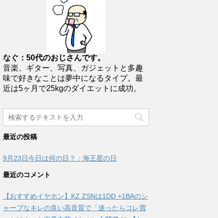
なぐ：50代のおじさんです。
音楽、ギター、写真、ガジェットと多趣
味で好きなことは夢中になるタイプ。最
近は5ヶ月で25kgのダイエットに成功。
最近の投稿
9月23日今日は何の日？：海王星の日
最近のコメント
【おすすめイヤホン】KZ ZSNは1DD +1BAのシ
ャープなキレの良い高音質で「迷ったらコレ買