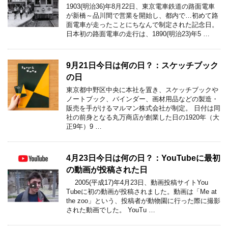
1903(明治36)年8月22日、東京電車鉄道の路面電車
が新橋～品川間で営業を開始し、都内で…初めて路
面電車が走ったことにちなんで制定された記念日。
日本初の路面電車の走行は、1890(明治23)年5 …
9月21日今日は何の日？：スケッチブック
の日
東京都中野区中央に本社を置き、スケッチブックや
ノートブック、バインダー、画材用品などの製造・
販売を手がけるマルマン株式会社が制定。 日付は同
社の前身となる丸万商店が創業した日の1920年（大
正9年）9 …
4月23日今日は何の日？：YouTubeに最初
の動画が投稿された日
2005(平成17)年4月23日、動画投稿サイトYou
Tubeに初の動画が投稿されました。動画は「Me at
the zoo」という、投稿者が動物園に行った際に撮影
された動画でした。 YouTu …