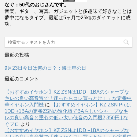
なぐ：50代のおじさんです。
音楽、ギター、写真、ガジェットと多趣味で好きなことは
夢中になるタイプ。最近は5ヶ月で25kgのダイエットに成
功。
最近の投稿
9月23日今日は何の日？：海王星の日
最近のコメント
【おすすめイヤホン】KZ ZSNは1DD +1BAのシャープな
キレの良い高音質で「迷ったらコレ買っとけ！」な定番中
華イヤホン入門機
に
【おすすめイヤホン】KZ ZSN Proは
1DD +1BAの定番ZSNの進化版でBAらしいシャープなキ
レの良い高音と重心の低い太い低音の入門機2,350円 | な
ぐブロ
より
【おすすめイヤホン】KZ ZSNは1DD +1BAのシャープな
キレの良い高音質で「迷ったらコレ買っとけ！」な定番中