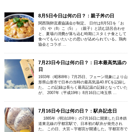
8月5日今日は何の日？：親子丼の日
関西鶏卵流通協議会が制定。 日付は8月5日を「お
（0）や（8）こ（5）」（親子）と読む語呂合わせ
と、夏場の消費が落ち込む時期にスタミナ食として
食べてもらいたいとの思いが込められている。鶏肉
協会とコラボ …
7月23日今日は何の日？：日本最高気温の
日
1933年（昭和8年）7月25日、フェーン現象により山
形県山形市で日本の当時の最高気温40.8℃を記録し
た。 この記録は長らく最高記温の記録となっていた
が、 2007年（平成19年）8月16日に埼玉県 …
7月16日今日は何の日？：駅弁記念日
1885年（明治18年）の7月16日に開業した日本鉄
道東北線の宇都宮駅で、日本初の駅弁が発売され
た。 この日、大宮～宇都宮が開通した。宇都宮市で