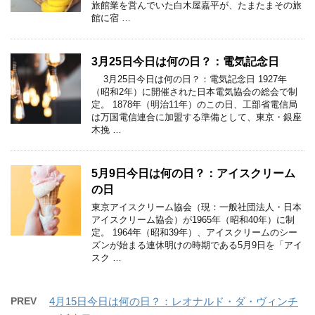
旅館業を営んでいた白木屋嘉平が、たまたまその旅
館に宿 …
3月25日今日は何の日？：電気記念日
3月25日今日は何の日？：電気記念日 1927年
（昭和2年）に開催された日本電気協会の総会で制
定。 1878年（明治11年）のこの日、工部省電信局
は万国電信連合に加盟する準備として、東京・銀座
木挽 …
5月9日今日は何の日？：アイスクリーム
の日
東京アイスクリーム協会（現：一般社団法人・日本
アイスクリーム協会）が1965年（昭和40年）に制
定。 1964年（昭和39年）、アイスクリームのシー
ズンが始まる連休明けの時期である5月9日を「アイ
スク …
PREV
4月15日今日は何の日？：レオナルド・ダ・ヴィンチ