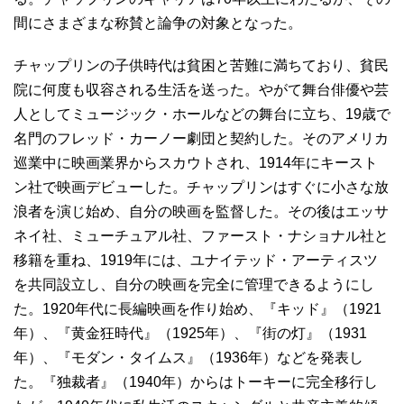
間にさまざまな称賛と論争の対象となった。
チャップリンの子供時代は貧困と苦難に満ちており、貧民
院に何度も収容される生活を送った。やがて舞台俳優や芸
人としてミュージック・ホールなどの舞台に立ち、19歳で
名門のフレッド・カーノー劇団と契約した。そのアメリカ
巡業中に映画業界からスカウトされ、1914年にキースト
ン社で映画デビューした。チャップリンはすぐに小さな放
浪者を演じ始め、自分の映画を監督した。その後はエッサ
ネイ社、ミューチュアル社、ファースト・ナショナル社と
移籍を重ね、1919年には、ユナイテッド・アーティスツ
を共同設立し、自分の映画を完全に管理できるようにし
た。1920年代に長編映画を作り始め、『キッド』（1921
年）、『黄金狂時代』（1925年）、『街の灯』（1931
年）、『モダン・タイムス』（1936年）などを発表し
た。『独裁者』（1940年）からはトーキーに完全移行し