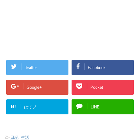
Twitter
Facebook
Google+
Pocket
B!
はてブ
LINE
-
日記
,
生活