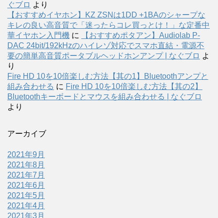
ぐブロ
より
【おすすめイヤホン】KZ ZSNは1DD +1BAのシャープな
キレの良い高音質で「迷ったらコレ買っとけ！」な定番中
華イヤホン入門機
に
【おすすめポタアン】Audiolab P-
DAC 24bit/192kHzのハイレゾ対応でスマホ直結・電源不
要の簡単高音質ポータブルヘッドホンアンプ | なぐブロ
よ
り
Fire HD 10を10倍楽しむ方法【其の1】Bluetoothアンプと
組み合わせる
に
Fire HD 10を10倍楽しむ方法【其の2】
Bluetoothキーボードとマウスを組み合わせる | なぐブロ
より
アーカイブ
2021年9月
2021年8月
2021年7月
2021年6月
2021年5月
2021年4月
2021年3月