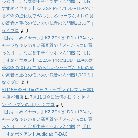
っとけ！」な定番中華イヤホン入門機
に
【お
すすめイヤホン】KZ ZSN Proは1DD +1BAの定
番ZSNの進化版でBAらしいシャープなキレの良
い高音と重心の低い太い低音の入門機2,350円 |
なぐブロ
より
【おすすめイヤホン】KZ ZSNは1DD +1BAのシ
ャープなキレの良い高音質で「迷ったらコレ買
っとけ！」な定番中華イヤホン入門機
に
【お
すすめイヤホン】KZ ZSN Proは1DD +1BAの定
番ZSNの進化版でBAらしいシャープなキレの良
い高音と重心の低い太い低音の入門機1,950円 |
なぐブロ
より
5月15日今日は何の日？：セブンイレブン日本1
号店が開店
に
7月11日今日は何の日？：セブ
ン-イレブンの日 | なぐブロ
より
【おすすめイヤホン】KZ ZSNは1DD +1BAのシ
ャープなキレの良い高音質で「迷ったらコレ買
っとけ！」な定番中華イヤホン入門機
に
【お
すすめポタアン】Audiolab P-DAC