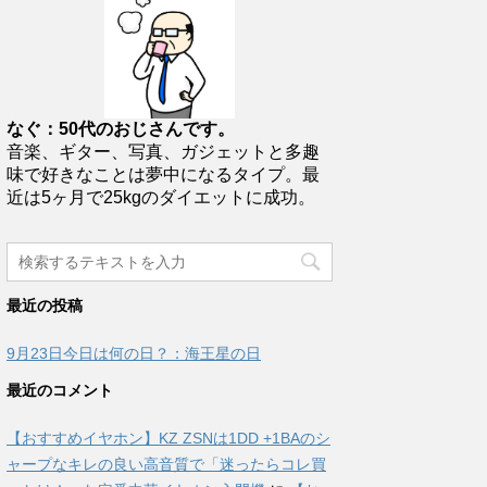
なぐ：50代のおじさんです。
音楽、ギター、写真、ガジェットと多趣
味で好きなことは夢中になるタイプ。最
近は5ヶ月で25kgのダイエットに成功。
最近の投稿
9月23日今日は何の日？：海王星の日
最近のコメント
【おすすめイヤホン】KZ ZSNは1DD +1BAのシ
ャープなキレの良い高音質で「迷ったらコレ買