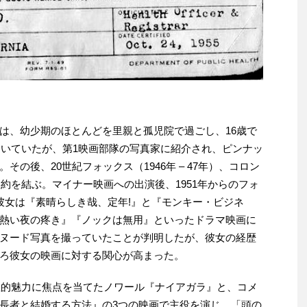
は、幼少期のほとんどを里親と孤児院で過ごし、16歳で
働いていたが、第1映画部隊の写真家に紹介され、ピンナッ
の後、20世紀フォックス（1946年 – 47年）、コロン
契約を結ぶ。マイナー映画への出演後、1951年からのフォ
彼女は『素晴らしき哉、定年!』と『モンキー・ビジネ
熱い夜の疼き』『ノックは無用』といったドラマ映画に
ヌード写真を撮っていたことが判明したが、彼女の経歴
ろ彼女の映画に対する関心が高まった。
の性的魅力に焦点を当てたノワール『ナイアガラ』と、コメ
長者と結婚する方法』の3つの映画で主役を演じ、「頭の