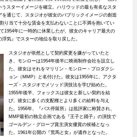
e”）というスターイメージを確立。ハリウッドの最も有名なスタ
アを通じて、スタジオが彼女のパブリックイメージの創造
割り当て十分な賃金を支払わないことに不満を抱いてい
て1954年に一時的に休業したが、彼女のキャリア最大の
の浮気』でスターの地位を取り戻した。
スタジオが依然として契約変更を嫌がっていたと
き、モンローは1954年後半に映画制作会社を設立し
た。彼女はそれをマリリン・モンロー・プロダクシ
ョン（MMP）と名付けた。彼女は1955年に、アクタ
ーズ・スタジオでメソッド演技法を学び始めた。
1955年後半、フォックスは彼女と新しい契約を結
び、彼女に多くの支配権とより多くの給料を与え
た。1956年、『バス停留所』は批評家に称賛され、
MMP最初の独立企画である『王子と踊子』の演技で
ゴールデン・グローブ賞主演女優賞の候補となっ
た。1961年公開の『荒馬と女』が遺作となった。