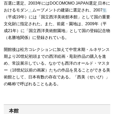
百選に選定。2003年にはDOCOMOMO JAPAN選定
日本に
おけるモダン
・
ムーブメントの建築に選定され、2007
年
（平成19年）には「国立西洋美術館本館」として国の重要
文化財に指定された。また、前庭・園地は、2009年（平
成21年）に「国立西洋美術館園地」として国の登録記念物
（名勝地関係）に登録されている。
開館後は松方コレクションに加えて中世末期・ルネサンス
期より20世紀初頭までの西洋絵画・彫刻作品の購入を進
め、常設展示している。なかでも西洋のオールド・マスタ
ー（18世紀以前の画家）たちの作品を見ることができる美
術館として、日本有数の存在である。「西美（せいび）」
の略称で呼ばれることもある。
本館