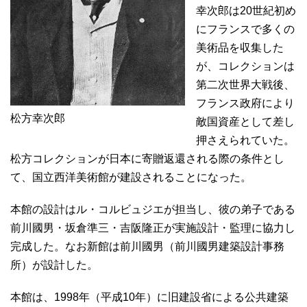
幸次郎は20世紀初め
にフランスで多くの
美術品を収集した
が、コレクションは
第二次世界大戦後、
フランス政府により
松方幸次郎
敵国資産として差し
押さえられていた。
松方コレクションが日本に寄贈返還される際の条件とし
て、国立西洋美術館が建設されることになった。
本館の設計はル・コルビュジエが担当し、彼の弟子である
前川國男・坂倉準三・吉阪隆正が実施設計・監理に協力し
完成した。なお新館は前川國男（前川國男建築設計事務
所）が設計した。
本館は、1998年（平成10年）に旧建設省による公共建築