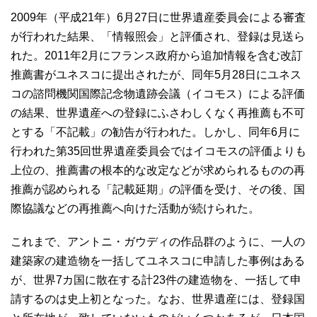
2009年（平成21年）6月27日に世界遺産委員会による審査
が行われた結果、「情報照会」と評価され、登録は見送ら
れた。2011年2月にフランス政府から追加情報を含む改訂
推薦書がユネスコに提出されたが、同年5月28日にユネス
コの諮問機関国際記念物遺跡会議（イコモス）による評価
の結果、世界遺産への登録にふさわしくなく再推薦も不可
とする「不記載」の勧告が行われた。しかし、同年6月に
行われた第35回世界遺産委員会ではイコモスの評価よりも
上位の、推薦書の根本的な改定などが求められるものの再
推薦が認められる「記載延期」の評価を受け、その後、国
際協議などの再推薦へ向けた活動が続けられた。
これまで、アントニ・ガウディの作品群のように、一人の
建築家の建造物を一括してユネスコに申請した事例はある
が、世界7カ国に散在する計23件の建造物を、一括して申
請するのは史上初となった。なお、世界遺産には、登録国