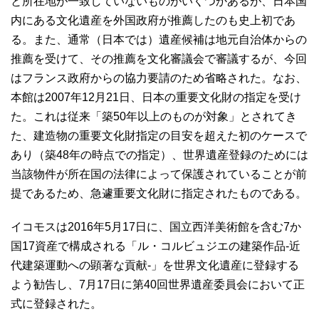
と所在地が一致していないものがいくつかあるが、日本国
内にある文化遺産を外国政府が推薦したのも史上初であ
る。また、通常（日本では）遺産候補は地元自治体からの
推薦を受けて、その推薦を文化審議会で審議するが、今回
はフランス政府からの協力要請のため省略された。なお、
本館は2007年12月21日、日本の重要文化財の指定を受け
た。これは従来「築50年以上のものが対象」とされてき
た、建造物の重要文化財指定の目安を超えた初のケースで
あり（築48年の時点での指定）、世界遺産登録のためには
当該物件が所在国の法律によって保護されていることが前
提であるため、急遽重要文化財に指定されたものである。
イコモスは2016年5月17日に、国立西洋美術館を含む7か
国17資産で構成される「ル・コルビュジエの建築作品-近
代建築運動への顕著な貢献-」を世界文化遺産に登録する
よう勧告し、7月17日に第40回世界遺産委員会において正
式に登録された。