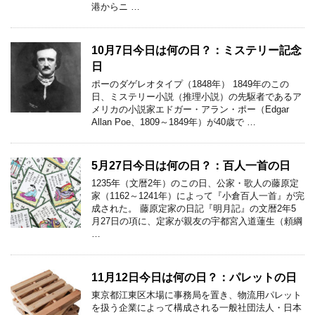
港からニ …
10月7日今日は何の日？：ミステリー記念
日
ポーのダゲレオタイプ（1848年） 1849年のこの
日、ミステリー小説（推理小説）の先駆者であるア
メリカの小説家エドガー・アラン・ポー（Edgar
Allan Poe、1809～1849年）が40歳で …
5月27日今日は何の日？：百人一首の日
1235年（文暦2年）のこの日、公家・歌人の藤原定
家（1162～1241年）によって『小倉百人一首』が完
成された。 藤原定家の日記『明月記』の文暦2年5
月27日の項に、定家が親友の宇都宮入道蓮生（頼綱
…
11月12日今日は何の日？：パレットの日
東京都江東区木場に事務局を置き、物流用パレット
を扱う企業によって構成される一般社団法人・日本