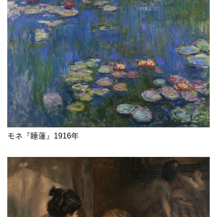
モネ『睡蓮』1916年