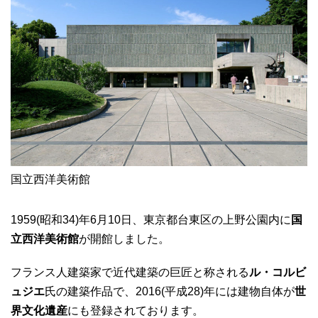
国立西洋美術館
1959(昭和34)年6月10日、東京都台東区の上野公園内に
国
立西洋美術館
が開館しました。
フランス人建築家で近代建築の巨匠と称される
ル・コルビ
ュジエ
氏の建築作品で、2016(平成28)年には建物自体が
世
界文化遺産
にも登録されております。