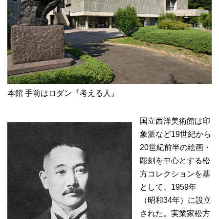
本館 手前はロダン『考える人』
国立西洋美術館は印
象派など19世紀から
20世紀前半の絵画・
彫刻を中心とする松
方コレクションを基
として、1959年
（昭和34年）に設立
された。実業家松方