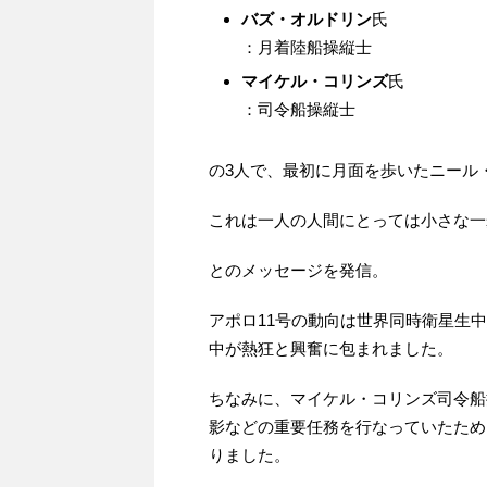
バズ・オルドリン
氏
：月着陸船操縦士
マイケル・コリンズ
氏
：司令船操縦士
の3人で、最初に月面を歩いたニール
これは一人の人間にとっては小さな一
とのメッセージを発信。
アポロ11号の動向は世界同時衛星生
中が熱狂と興奮に包まれました。
ちなみに、マイケル・コリンズ司令船
影などの重要任務を行なっていたため
りました。