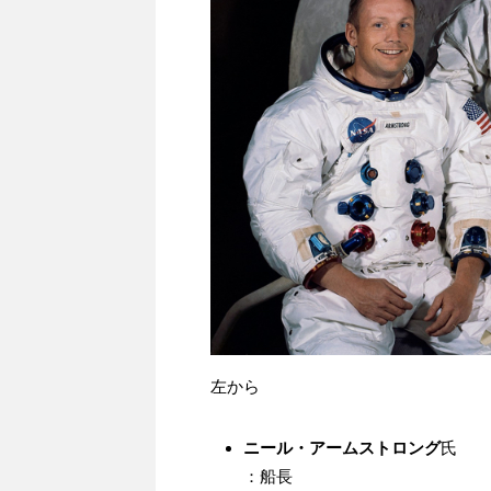
左から
ニール・アームストロング
氏
：船長