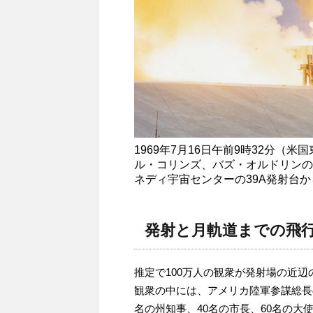
1969年7月16日午前9時32分
ル・コリンズ、バズ・オルドリンの
ネディ宇宙センターの39A発射台
発射と月軌道までの飛
推定で100万人の観衆が発射場の近辺
観衆の中には、アメリカ陸軍参謀総長
名の州知事、40名の市長、60名の大