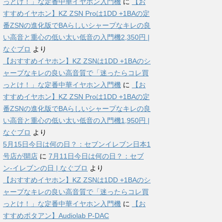
っとけ！」な定番中華イヤホン入門機
に
【お
すすめイヤホン】KZ ZSN Proは1DD +1BAの定
番ZSNの進化版でBAらしいシャープなキレの良
い高音と重心の低い太い低音の入門機2,350円 |
なぐブロ
より
【おすすめイヤホン】KZ ZSNは1DD +1BAのシ
ャープなキレの良い高音質で「迷ったらコレ買
っとけ！」な定番中華イヤホン入門機
に
【お
すすめイヤホン】KZ ZSN Proは1DD +1BAの定
番ZSNの進化版でBAらしいシャープなキレの良
い高音と重心の低い太い低音の入門機1,950円 |
なぐブロ
より
5月15日今日は何の日？：セブンイレブン日本1
号店が開店
に
7月11日今日は何の日？：セブ
ン-イレブンの日 | なぐブロ
より
【おすすめイヤホン】KZ ZSNは1DD +1BAのシ
ャープなキレの良い高音質で「迷ったらコレ買
っとけ！」な定番中華イヤホン入門機
に
【お
すすめポタアン】Audiolab P-DAC