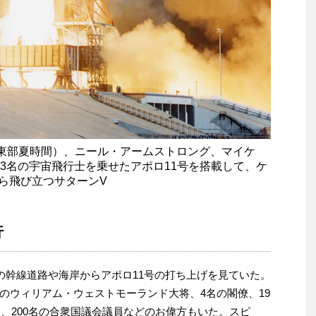
（米国東部夏時間）、ニール・アームストロング、マイケ
3名の宇宙飛行士を乗せたアポロ11号を搭載して、ケ
から飛び立つサターンV
行
の幹線道路や海岸からアポロ11号の打ち上げを見ていた。
のウィリアム・ウェストモーランド大将、4名の閣僚、19
使、200名の合衆国議会議員などのお偉方もいた。スピ