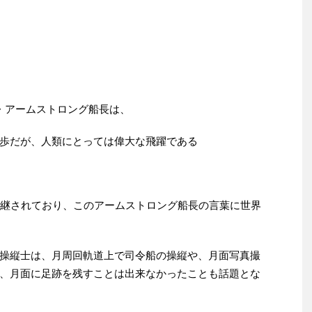
・アームストロング船長は、
歩だが、人類にとっては偉大な飛躍である
中継されており、このアームストロング船長の言葉に世界
操縦士は、月周回軌道上で司令船の操縦や、月面写真撮
、月面に足跡を残すことは出来なかったことも話題とな