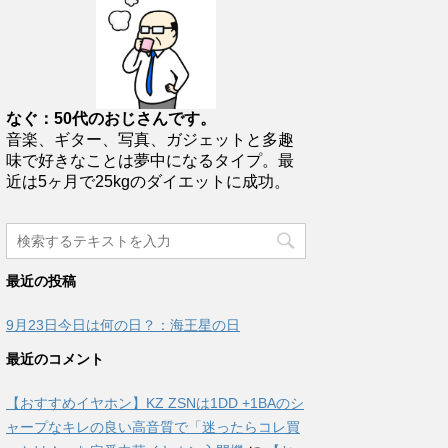
なぐ：50代のおじさんです。
音楽、ギター、写真、ガジェットと多趣
味で好きなことは夢中になるタイプ。最
近は5ヶ月で25kgのダイエットに成功。
最近の投稿
9月23日今日は何の日？：海王星の日
最近のコメント
【おすすめイヤホン】KZ ZSNは1DD +1BAのシ
ャープなキレの良い高音質で「迷ったらコレ買