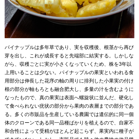
パイナップルは多年草であり、実を収穫後、根茎から再び
芽を出し、これが成長すると先端部に結実する。しかしな
がら、収穫ごとに実が小さくなっていくため、株を3年以
上用いることは少ない。パイナップルの果実といわれる食
用部分は伸長した花序の軸の周りに排列した小果実の付け
根の部分が軸もろとも融合肥大し、多量の汁を含むように
なったもので、真の果実は表面へ螺旋状に並んだ、硬化し
て食べられない疣状の部分から果肉の表層までの部分であ
る。多くの市販品を生産している農園では遺伝的に同一個
体のクローンである同一品種ばかりを植えるので、自家不
和合性によって受精がほとんど起こらず、果実内に種子が