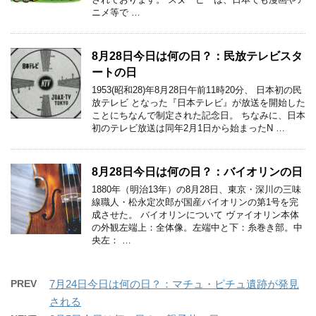
ニメ等で …
8月28日今日は何の日？：民放テレビスタ
ートの日
1953(昭和28)年8月28日午前11時20分、 日本初の民
放テレビ となった『日本テレビ』が放送を開始した
ことにちなんで制定された記念日。 ちなみに、日本
初のテレビ放送は同年2月1日から始まったN …
8月28日今日は何の日？：バイオリンの日
1880年（明治13年）の8月28日、東京・深川の三味
線職人・松永定次郎が国産バイオリンの第1号を完
成させた。 バイオリンについて ヴァイオリン本体
の外観左端上：全体像。左端中と下：糸巻き部。中
央左： …
PREV
7月24日今日は何の日？：マチュ・ピチュ遺跡が発見
される