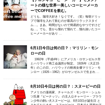
ートの様な世界一美しいコーヒーメーカ
ーでCOFFEEを飲む。
どうも、珈琲大好き！なぐです。（笑）毎朝ドリッ
プで珈琲を入れて飲むのが最高のリラックスタイ
ム…。まあ、時間がないので簡易的なやつですけど
ね…。でも、昔から憧れて憧れて…憧れ抜いたコー
ヒーメーカーがあり …
6月1日今日は何の日？：マリリン・モン
ローの日
1992年（平成4年）にアメリカ・ロサンゼルス市
とハリウッド商工会議所が制定。 1926年（大正15
年）のこの日、ハリウッドの映画女優マリリン・モ
ンロー（1926～1962）がロサンゼルスで生まれ …
8月10日今日は何の日？：スヌーピーの日
アメリカの漫画家、チャールズ・モンロー・シュル
ツ氏著『ピーナッツ』 の主人公チャーリー・ブラウ
ン少年の飼い犬スヌーピーは、8月10日が誕生日 と
されております。 スヌーピーは、日本でも漫画やア