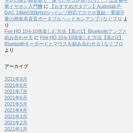
キレの良い高音質で「迷ったらコレ買っとけ！」な定番中
華イヤホン入門機
に
【おすすめポタアン】Audiolab P-
DAC 24bit/192kHzのハイレゾ対応でスマホ直結・電源不
要の簡単高音質ポータブルヘッドホンアンプ | なぐブロ
よ
り
Fire HD 10を10倍楽しむ方法【其の1】Bluetoothアンプと
組み合わせる
に
Fire HD 10を10倍楽しむ方法【其の2】
Bluetoothキーボードとマウスを組み合わせる | なぐブロ
より
アーカイブ
2021年9月
2021年8月
2021年7月
2021年6月
2021年5月
2021年4月
2021年3月
2021年2月
2021年1月