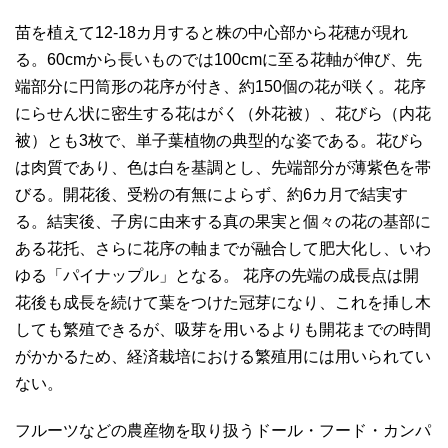
苗を植えて12-18カ月すると株の中心部から花穂が現れ
る。60cmから長いものでは100cmに至る花軸が伸び、先
端部分に円筒形の花序が付き、約150個の花が咲く。花序
にらせん状に密生する花はがく（外花被）、花びら（内花
被）とも3枚で、単子葉植物の典型的な姿である。花びら
は肉質であり、色は白を基調とし、先端部分が薄紫色を帯
びる。開花後、受粉の有無によらず、約6カ月で結実す
る。結実後、子房に由来する真の果実と個々の花の基部に
ある花托、さらに花序の軸までが融合して肥大化し、いわ
ゆる「パイナップル」となる。 花序の先端の成長点は開
花後も成長を続けて葉をつけた冠芽になり、これを挿し木
しても繁殖できるが、吸芽を用いるよりも開花までの時間
がかかるため、経済栽培における繁殖用には用いられてい
ない。
フルーツなどの農産物を取り扱うドール・フード・カンパ