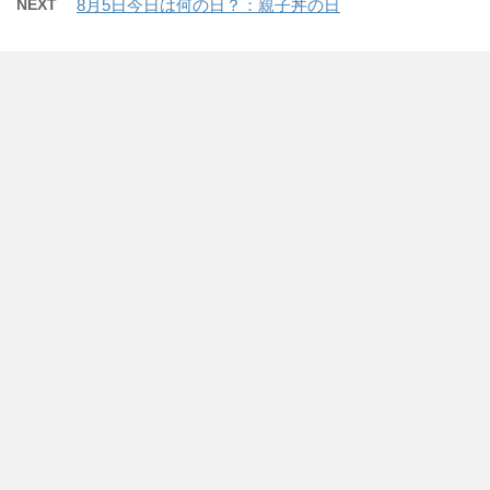
NEXT
8月5日今日は何の日？：親子丼の日