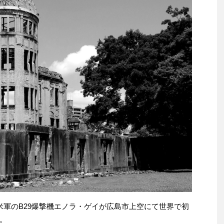
5分、米軍のB29爆撃機エノラ・ゲイが広島市上空にて世界で初
。