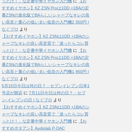
っとけ！」な定番中華イヤホン入門機
に
【お
すすめイヤホン】KZ ZSN Proは1DD +1BAの定
番ZSNの進化版でBAらしいシャープなキレの良
い高音と重心の低い太い低音の入門機2,350円 |
なぐブロ
より
【おすすめイヤホン】KZ ZSNは1DD +1BAのシ
ャープなキレの良い高音質で「迷ったらコレ買
っとけ！」な定番中華イヤホン入門機
に
【お
すすめイヤホン】KZ ZSN Proは1DD +1BAの定
番ZSNの進化版でBAらしいシャープなキレの良
い高音と重心の低い太い低音の入門機1,950円 |
なぐブロ
より
5月15日今日は何の日？：セブンイレブン日本1
号店が開店
に
7月11日今日は何の日？：セブ
ン-イレブンの日 | なぐブロ
より
【おすすめイヤホン】KZ ZSNは1DD +1BAのシ
ャープなキレの良い高音質で「迷ったらコレ買
っとけ！」な定番中華イヤホン入門機
に
【お
すすめポタアン】Audiolab P-DAC