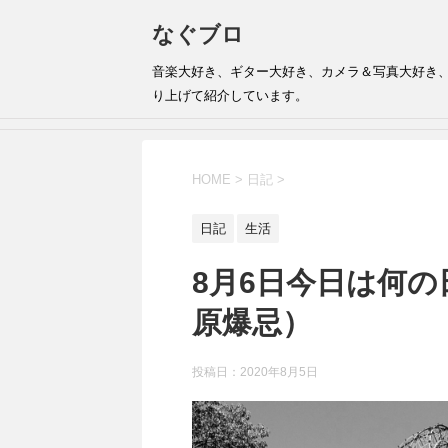
なぐブロ
音楽大好き、ギター大好き、カメラ＆写真大好き
り上げて紹介しています。
HOME
>
日記
>
日記
生活
8月6日今日は何
原爆忌）
投稿日：
2020年8月5日