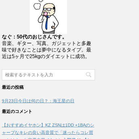
なぐ：50代のおじさんです。
音楽、ギター、写真、ガジェットと多趣
味で好きなことは夢中になるタイプ。最
近は5ヶ月で25kgのダイエットに成功。
最近の投稿
9月23日今日は何の日？：海王星の日
最近のコメント
【おすすめイヤホン】KZ ZSNは1DD +1BAのシ
ャープなキレの良い高音質で「迷ったらコレ買