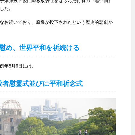
子爆弾投下後に降る放射性をはらんだ特有の『黒い雨』
した。
なお続いており、原爆が投下されたという歴史的悲劇か
慰め、世界平和を祈続ける
例年8月6日には、
没者慰霊式並びに平和祈念式