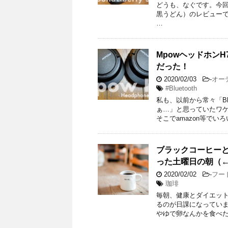
どうも、なぐです。今回はTa
黒うどん）のレビューです
…
Mpowヘッドホン
だった！
2020/02/03
-
オー
#Bluetooth
私も、以前から常々「Bl
ぁ…」と思っていたワ
そこでamazon等でいろ
ブラックコーヒー
った土曜日の朝（
2020/02/02
-
フー
珈琲
毎朝、健康とダイエットの
るのが日課になってい
やゆで卵なんかを食べた