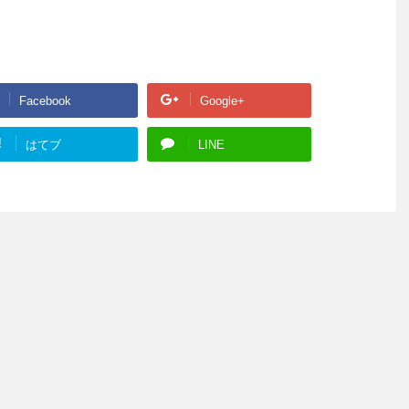
Facebook
Google+
!
はてブ
LINE