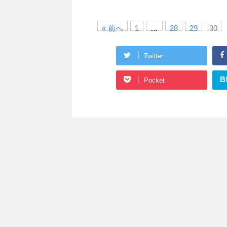
« 前へ
1
…
28
29
30
Twitter
B
Pocket