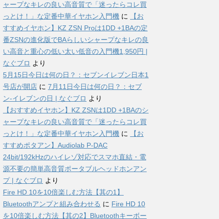
ャープなキレの良い高音質で「迷ったらコレ買
っとけ！」な定番中華イヤホン入門機
に
【お
すすめイヤホン】KZ ZSN Proは1DD +1BAの定
番ZSNの進化版でBAらしいシャープなキレの良
い高音と重心の低い太い低音の入門機1,950円 |
なぐブロ
より
5月15日今日は何の日？：セブンイレブン日本1
号店が開店
に
7月11日今日は何の日？：セブ
ン-イレブンの日 | なぐブロ
より
【おすすめイヤホン】KZ ZSNは1DD +1BAのシ
ャープなキレの良い高音質で「迷ったらコレ買
っとけ！」な定番中華イヤホン入門機
に
【お
すすめポタアン】Audiolab P-DAC
24bit/192kHzのハイレゾ対応でスマホ直結・電
源不要の簡単高音質ポータブルヘッドホンアン
プ | なぐブロ
より
Fire HD 10を10倍楽しむ方法【其の1】
Bluetoothアンプと組み合わせる
に
Fire HD 10
を10倍楽しむ方法【其の2】Bluetoothキーボー