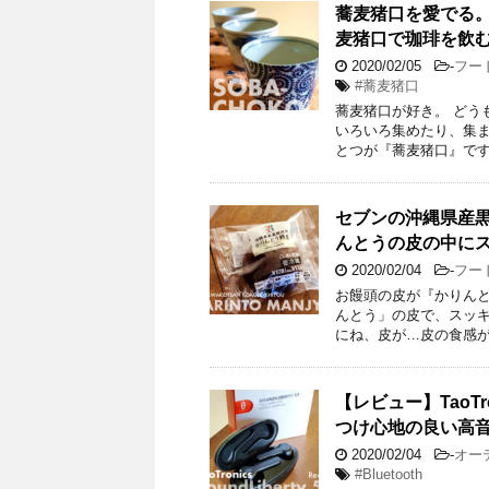
蕎麦猪口を愛でる
麦猪口で珈琲を飲
2020/02/05
-
フー
#蕎麦猪口
蕎麦猪口が好き。 どう
いろいろ集めたり、集ま
とつが『蕎麦猪口』です
セブンの沖縄県産
んとうの皮の中に
2020/02/04
-
フー
お饅頭の皮が『かりんと
んとう」の皮で、スッ
にね、皮が…皮の食感が
【レビュー】TaoTro
つけ心地の良い高
2020/02/04
-
オー
#Bluetooth