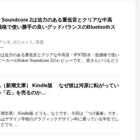
r Soundcore 2は迫力のある重低音とクリアな中高
価格で使い勝手の良いグッドバランスのBluetoothス
ディオ
,
ガジェット
,
音楽
ー
は迫力のある重低音とクリアな中高音・IPX7防水・低価格で使い
スピーカーのAnker Soundcore 2のレビューです。 皆さんいつもどう
（新潮文庫） Kindle版 なぜ彼は河原に転がってい
い「石」を売るのか…
文庫） Kindle版 どうも、なぐです。今回は『つげ義春』です。
私はデザイン学校のグラフィックデザイン科に通っている学生でし
どでち …