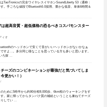
oTronicsの完全ワイヤレスイヤホンSoundLiberty 53（通称：
。手ごろな値段でBluetooth5.0採用、豊かな低音、単体6時間＆
H7は超高音質・超低価格の恐るべきコスパモンスター
ディオ
uetoothのヘッドホンで安くて音がいいヘッドホンがないかなぁ
ケですよ…。多分同じ様なことを思っている方も多いと思います。
いろ探 …
とチーズのコンビネーションが最強だと気づいてしま
←今更かい！）
ド
ために5時半から約90分程8,000歩、6km程のウォーキングをす
ます。家に帰ってからタンパク質の補給ということも兼ねてチーズ
りしてい …