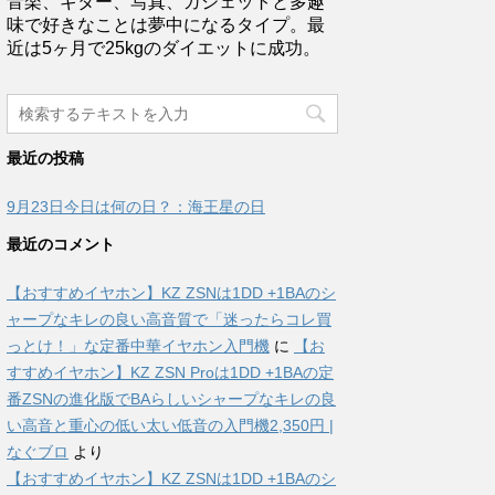
音楽、ギター、写真、ガジェットと多趣
味で好きなことは夢中になるタイプ。最
近は5ヶ月で25kgのダイエットに成功。
最近の投稿
9月23日今日は何の日？：海王星の日
最近のコメント
【おすすめイヤホン】KZ ZSNは1DD +1BAのシ
ャープなキレの良い高音質で「迷ったらコレ買
っとけ！」な定番中華イヤホン入門機
に
【お
すすめイヤホン】KZ ZSN Proは1DD +1BAの定
番ZSNの進化版でBAらしいシャープなキレの良
い高音と重心の低い太い低音の入門機2,350円 |
なぐブロ
より
【おすすめイヤホン】KZ ZSNは1DD +1BAのシ