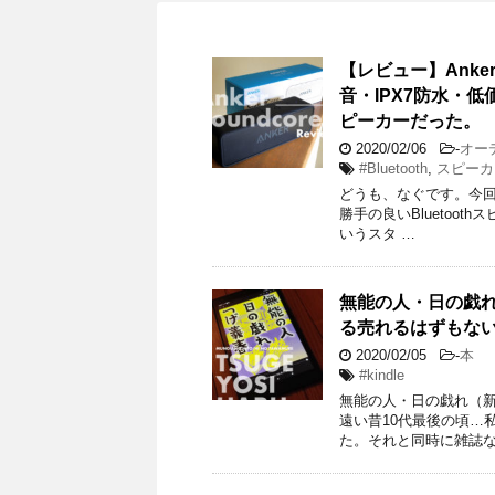
【レビュー】Anke
音・IPX7防水・低
ピーカーだった。
2020/02/06
-
オー
#Bluetooth
,
スピーカ
どうも、なぐです。今回
勝手の良いBluetooth
いうスタ …
無能の人・日の戯れ
る売れるはずもな
2020/02/05
-
本
#kindle
無能の人・日の戯れ（新潮
遠い昔10代最後の頃…
た。それと同時に雑誌な