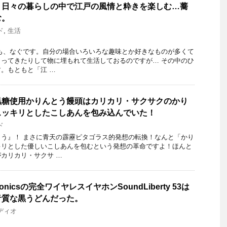
。日々の暮らしの中で江戸の風情と粋きを楽しむ…蕎
む。
ド
,
生活
も、なぐです。自分の場合いろいろな趣味とか好きなものが多くて
ってきたりして物に埋もれて生活しておるのですが… その中のひ
。もともと「江 …
黒糖使用かりんとう饅頭はカリカリ・サクサクのかり
スッキリとしたこしあんを包み込んでいた！
ド
う』！ まさに青天の霹靂ピタゴラス的発想の転換！なんと「かり
キリとした優しいこしあんを包むという発想の革命ですよ！ほんと
カリカリ・サクサ …
nicsの完全ワイヤレスイヤホンSoundLiberty 53は
音質な黒うどんだった。
ディオ