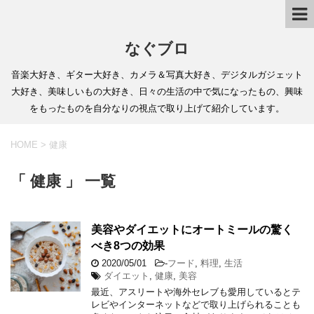
なぐブロ
音楽大好き、ギター大好き、カメラ＆写真大好き、デジタルガジェット
大好き、美味しいもの大好き、日々の生活の中で気になったもの、興味
をもったものを自分なりの視点で取り上げて紹介しています。
HOME
>
健康
「 健康 」 一覧
美容やダイエットにオートミールの驚く
べき8つの効果
2020/05/01
-
フード
,
料理
,
生活
ダイエット
,
健康
,
美容
最近、アスリートや海外セレブも愛用しているとテ
レビやインターネットなどで取り上げられることも