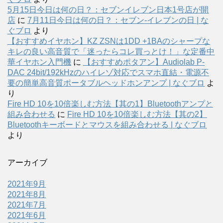
5月15日今日は何の日？：セブンイレブン日本1号店が開
店
に
7月11日今日は何の日？：セブン-イレブンの日 | な
ぐブロ
より
【おすすめイヤホン】KZ ZSNは1DD +1BAのシャープな
キレの良い高音質で「迷ったらコレ買っとけ！」な定番中
華イヤホン入門機
に
【おすすめポタアン】Audiolab P-
DAC 24bit/192kHzのハイレゾ対応でスマホ直結・電源不
要の簡単高音質ポータブルヘッドホンアンプ | なぐブロ
よ
り
Fire HD 10を10倍楽しむ方法【其の1】Bluetoothアンプと
組み合わせる
に
Fire HD 10を10倍楽しむ方法【其の2】
Bluetoothキーボードとマウスを組み合わせる | なぐブロ
より
アーカイブ
2021年9月
2021年8月
2021年7月
2021年6月