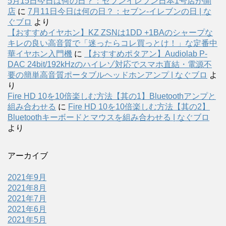
5月15日今日は何の日？：セブンイレブン日本1号店が開
店
に
7月11日今日は何の日？：セブン-イレブンの日 | な
ぐブロ
より
【おすすめイヤホン】KZ ZSNは1DD +1BAのシャープな
キレの良い高音質で「迷ったらコレ買っとけ！」な定番中
華イヤホン入門機
に
【おすすめポタアン】Audiolab P-
DAC 24bit/192kHzのハイレゾ対応でスマホ直結・電源不
要の簡単高音質ポータブルヘッドホンアンプ | なぐブロ
よ
り
Fire HD 10を10倍楽しむ方法【其の1】Bluetoothアンプと
組み合わせる
に
Fire HD 10を10倍楽しむ方法【其の2】
Bluetoothキーボードとマウスを組み合わせる | なぐブロ
より
アーカイブ
2021年9月
2021年8月
2021年7月
2021年6月
2021年5月