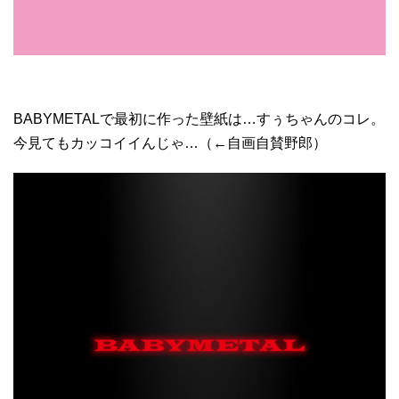
BABYMETALで最初に作った壁紙は…すぅちゃんのコレ。
今見てもカッコイイんじゃ…（←自画自賛野郎）