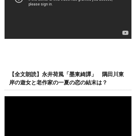
【全文朗読】永井荷風「墨東綺譚」 隅田川東
岸の遊女と老作家の一夏の恋の結末は？