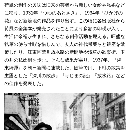
荷風の創作の興味は旧来の芸者から新しい女給や私娼など
に移り、1931年『つゆのあとさき』、1934年『ひかげの
花』など新境地の作品を作り出す。この頃に各出版社から
荷風の全集本が発売されたことにより多額の印税が入り、
生活に余裕が生まれ、さらなる創作活動を迎える。旺盛な
執筆の傍ら寸暇を惜しんで、友人の神代帚葉らと銀座を散
策したり、江東区荒川放水路の新開地や浅草の歓楽街、玉
の井の私娼街を歩む。そんな成果が実り、1937年、『濹
東綺譚』を朝日新聞に連載した。随筆では、下町の散策を
主題とした『深川の散歩』『寺じまの記』『放水路』など
の佳作を発表した。