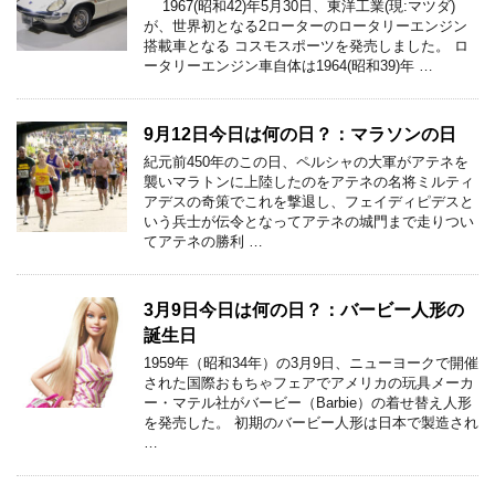
1967(昭和42)年5月30日、東洋工業(現:マツダ)
が、世界初となる2ローターのロータリーエンジン
搭載車となる コスモスポーツを発売しました。 ロ
ータリーエンジン車自体は1964(昭和39)年 …
9月12日今日は何の日？：マラソンの日
紀元前450年のこの日、ペルシャの大軍がアテネを
襲いマラトンに上陸したのをアテネの名将ミルティ
アデスの奇策でこれを撃退し、フェイディピデスと
いう兵士が伝令となってアテネの城門まで走りつい
てアテネの勝利 …
3月9日今日は何の日？：バービー人形の
誕生日
1959年（昭和34年）の3月9日、ニューヨークで開催
された国際おもちゃフェアでアメリカの玩具メーカ
ー・マテル社がバービー（Barbie）の着せ替え人形
を発売した。 初期のバービー人形は日本で製造され
…