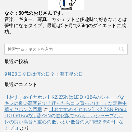
なぐ：50代のおじさんです。
音楽、ギター、写真、ガジェットと多趣味で好きなことは
夢中になるタイプ。最近は5ヶ月で25kgのダイエットに成
功。
最近の投稿
9月23日今日は何の日？：海王星の日
最近のコメント
【おすすめイヤホン】KZ ZSNは1DD +1BAのシャープな
キレの良い高音質で「迷ったらコレ買っとけ！」な定番中
華イヤホン入門機
に
【おすすめイヤホン】KZ ZSN Proは
1DD +1BAの定番ZSNの進化版でBAらしいシャープなキ
レの良い高音と重心の低い太い低音の入門機2,350円 | な
ぐブロ
より