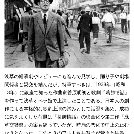
浅草の軽演劇やレビューにも進んで見学し、踊り子や劇場
関係者と親交を結んだが、特筆すべきは、1938年（昭和
13年）に銀座で知った作曲家菅原明朗と歌劇『葛飾情話』
を作って浅草オペラ館で上演したことである。日本人の創
作による本格的な歌劇上演の試みとして話題を集め、成功
に気をよくした荷風は『葛飾情話』の映画化や第二作『浅
草交響楽』の案も練っていたが、時局の悪化で中止の止む
なきとなった。このときのアルト永井智子が菅原と結婚