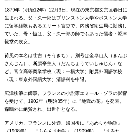
1879年（明治12年）12月3日、現在の東京都文京区春日に
生まれる。父・久一郎はプリンストン大学やボストン大学
に留学経験もあるエリート官吏で、内務省衛生局に勤務し
ていた。母・恒は、父・久一郎の師でもあった儒者・鷲津
毅堂の次女。
荷風の本名は壮吉（そうきち）。別号は金阜山人（きんぷ
さんじん）、断腸亭主人（だんちょうていしゅじん）な
ど。官立高等商業学校（現：一橋大学）附属外国語学校
（現：東京外国語大学）清語科を中退。
広津柳浪に師事。フランスの小説家エミール・ゾラの影響
を受けて、1902年（明治35年）に『地獄の花』を発表。
森鴎外に絶賛され、出世作となる。
アメリカ、フランスに外遊、帰国後に『あめりか物語』
（1908年）、『ふらんす物語』（1909年）、『すみた