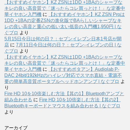
【おすすめイヤホン】KZ ZSNは1DD +1BAのシャープな
キレの良い高音質で「迷ったらコレ買っとけ！」な定番中
華イヤホン入門機
に
【おすすめイヤホン】KZ ZSN Proは
1DD +1BAの定番ZSNの進化版でBAらしいシャープなキ
レの良い高音と重心の低い太い低音の入門機1,950円 | な
ぐブロ
より
5月15日今日は何の日？：セブンイレブン日本1号店が開
店
に
7月11日今日は何の日？：セブン-イレブンの日 | な
ぐブロ
より
【おすすめイヤホン】KZ ZSNは1DD +1BAのシャープな
キレの良い高音質で「迷ったらコレ買っとけ！」な定番中
華イヤホン入門機
に
【おすすめポタアン】Audiolab P-
DAC 24bit/192kHzのハイレゾ対応でスマホ直結・電源不
要の簡単高音質ポータブルヘッドホンアンプ | なぐブロ
よ
り
Fire HD 10を10倍楽しむ方法【其の1】Bluetoothアンプと
組み合わせる
に
Fire HD 10を10倍楽しむ方法【其の2】
Bluetoothキーボードとマウスを組み合わせる | なぐブロ
より
アーカイブ