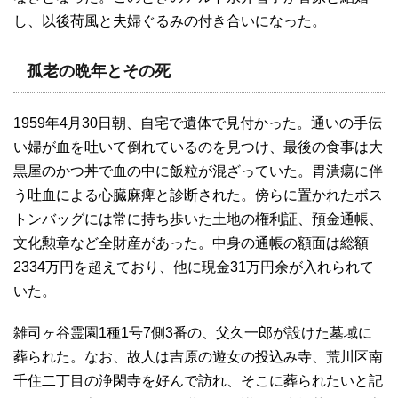
し、以後荷風と夫婦ぐるみの付き合いになった。
孤老の晩年とその死
1959年4月30日朝、自宅で遺体で見付かった。通いの手伝
い婦が血を吐いて倒れているのを見つけ、最後の食事は大
黒屋のかつ丼で血の中に飯粒が混ざっていた。胃潰瘍に伴
う吐血による心臓麻痺と診断された。傍らに置かれたボス
トンバッグには常に持ち歩いた土地の権利証、預金通帳、
文化勲章など全財産があった。中身の通帳の額面は総額
2334万円を超えており、他に現金31万円余が入れられて
いた。
雑司ヶ谷霊園1種1号7側3番の、父久一郎が設けた墓域に
葬られた。なお、故人は吉原の遊女の投込み寺、荒川区南
千住二丁目の浄閑寺を好んで訪れ、そこに葬られたいと記