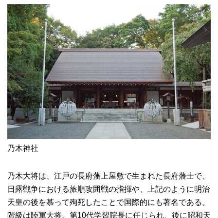
乃木神社
乃木大将は、江戸の長府藩上屋敷で生まれた長府藩士で、
日露戦争における旅順攻囲戦の指揮や、上記のように明治
天皇の後を慕って殉死したことで国際的にも著名である。
階級は陸軍大将。第10代学習院長に任じられ、後に昭和天