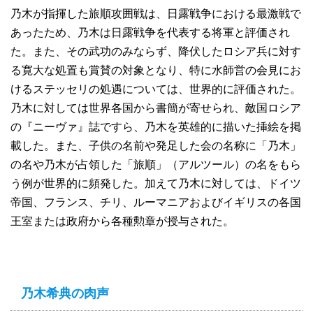
乃木が指揮した旅順攻囲戦は、日露戦争における最激戦で
あったため、乃木は日露戦争を代表する将軍と評価され
た。また、その武功のみならず、降伏したロシア兵に対す
る寛大な処置も賞賛の対象となり、特に水師営の会見にお
けるステッセリの処遇については、世界的に評価された。
乃木に対しては世界各国から書簡が寄せられ、敵国ロシア
の『ニーヴァ』誌ですら、乃木を英雄的に描いた挿絵を掲
載した。また、子供の名前や発足した会の名称に「乃木」
の名や乃木が占領した「旅順」（アルツール）の名をもら
う例が世界的に頻発した。加えて乃木に対しては、ドイツ
帝国、フランス、チリ、ルーマニアおよびイギリスの各国
王室または政府から各種勲章が授与された。
乃木希典の肉声