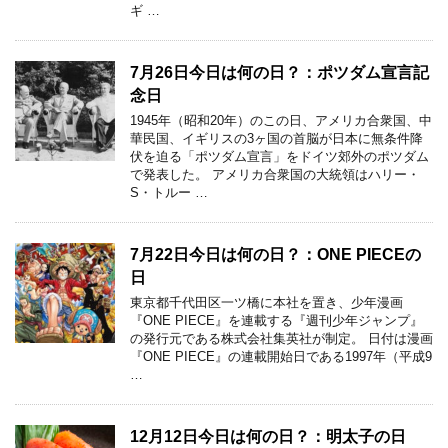
ギ …
7月26日今日は何の日？：ポツダム宣言記
念日
1945年（昭和20年）のこの日、アメリカ合衆国、中
華民国、イギリスの3ヶ国の首脳が日本に無条件降
伏を迫る「ポツダム宣言」をドイツ郊外のポツダム
で発表した。 アメリカ合衆国の大統領はハリー・
S・トルー …
7月22日今日は何の日？：ONE PIECEの
日
東京都千代田区一ツ橋に本社を置き、少年漫画
『ONE PIECE』を連載する『週刊少年ジャンプ』
の発行元である株式会社集英社が制定。 日付は漫画
『ONE PIECE』の連載開始日である1997年（平成9
…
12月12日今日は何の日？：明太子の日