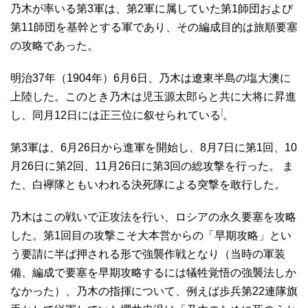
乃木が率いる第3軍は、第2軍に属していた第1師団および
第11師団を基幹とする軍であり、その編成目的は旅順要塞
の攻略であった。
明治37年（1904年）6月6日、乃木は遼東半島の塩大澳に
上陸した。このとき乃木は児玉源太郎らと共に大将に昇進
]
し、同月12日には正三位に叙せられている
。
第3軍は、6月26日から進軍を開始し、8月7日に第1回、10
月26日に第2回、11月26日に第3回の総攻撃を行った。 ま
た、白襷隊ともいわれる決死隊による突撃を敢行した。
乃木はこの戦いで正攻法を行い、ロシアの永久要塞を攻略
した。第1回目の攻撃こそ大本営からの「早期攻略」とい
う要請に半ば押される形で強襲作戦となり（当時の軍装
備、編成で要塞を早期攻略するには犠牲覚悟の強襲法しか
なかった）、乃木の指揮について、例えば歩兵第22連隊旗