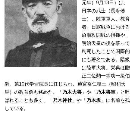
元年）9月13日）は、
日本の武士（長府藩
士）、陸軍軍人、教育
者。日露戦争における
旅順攻囲戦の指揮や、
明治天皇の後を慕って
殉死したことで国際的
にも著名である。階級
は陸軍大将。栄典は贈
正二位勲一等功一級伯
爵。第10代学習院長に任じられ、迪宮裕仁親王（昭和天
皇）の教育係も務めた。「
乃木大将
」や「
乃木将軍
」と呼
ばれることも多く、「
乃木神社
」や「
乃木坂
」に名前を残
している。