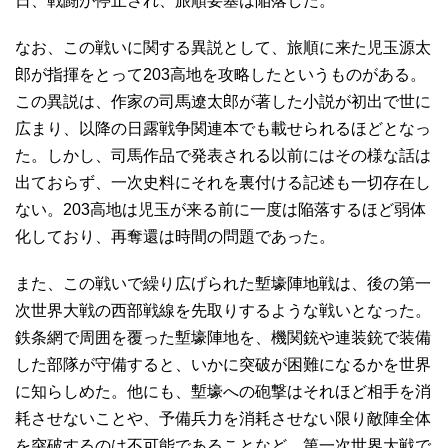
日、戦闘が停止され、旅順要塞は陥落した。
なお、この戦いに関する異説として、旅順に来た児玉源太
郎が指揮をとって203高地を攻略したというものがある。
この異説は、作家の司馬遼太郎が著した小説が初出で世に
広まり、以降の日露戦争関連本でも載せられるほどとなっ
た。しかし、司馬作品で発表される以前にはその様な話は
出ておらず、一次史料にそれを裏付ける記述も一切存在し
ない。203高地は児玉が来る前に一度は陥落するほど弱体
化しており、再奪還は時間の問題であった。
また、この戦いで繰り広げられた塹壕陣地戦は、後の第一
次世界大戦の西部戦線を先取りするような戦いとなった。
鉄条網で周囲を覆った塹壕陣地を、機関銃や連装銃で装備
した部隊が守備すると、いかに突破が困難になるかを世界
に知らしめた。他にも、塹壕への砲撃はそれほど相手を消
耗させないことや、予備兵力を消耗させない限り敵陣全体
を突破するのは不可能であることなど、第一次世界大戦で