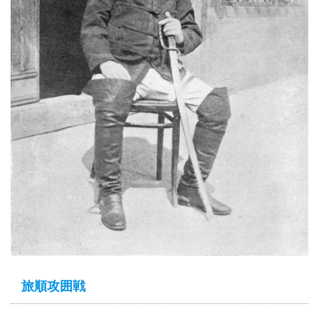
旅順攻囲戦