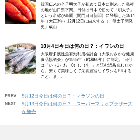
韓国伝来の辛子明太子が初めて日本に到来した発祥
の地が山口県下関。日付は日本で初めて「明太子」
という名称が新聞（関門日日新聞）に登場した1914
年（大正3年）12月12日に由来する（「明太子開発
史」成山 …
10月4日今日は何の日？：イワシの日
大阪府多獲性魚有効利用検討会（大阪おさかな健康
食品協議会）が1985年（昭和60年）に制定。 日付
は「い（1）わ（0）し（4）」と読む語呂合わせか
ら。安くて美味しくて栄養豊富なイワシをPRする
こと、ま …
PREV
9月12日今日は何の日？：マラソンの日
NEXT
9月13日今日は何の日？：スーパーマリオブラザーズ
が発売