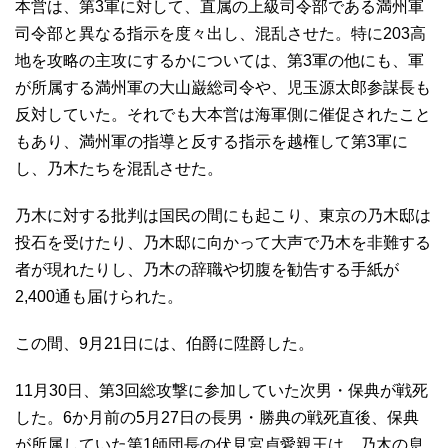
本営は、第3軍に対して、直属の上級司令部である満州軍
司令部と異なる指示を度々出し、混乱させた。特に203高
地を攻略の主攻にするかについては、第3軍の他にも、軍
が所属する満州軍の大山巌総司令や、児玉源太郎参謀長も
反対していた。それでも大本営は海軍側に催促されたこと
もあり、満州軍の指導と反する指示を越権して第3軍に
し、乃木たちを混乱させた。
乃木に対する批判は国民の間にも起こり、東京の乃木邸は
投石を受けたり、乃木邸に向かって大声で乃木を非難する
者が現れたりし、乃木の辞職や切腹を勧告する手紙が
2,400通も届けられた。
この間、9月21日には、伯爵に陞爵した。
11月30日、第3回総攻撃に参加していた次男・保典が戦死
した。6か月前の5月27日の長男・勝典の戦死直後、保典
が所属していた第1師団長の伏見宮貞愛親王は、乃木の息