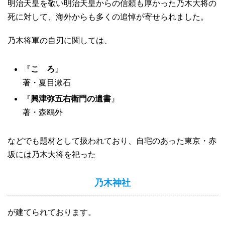
明治天皇を敬い明治天皇からの信頼も厚かった乃木大将の
死に対して、海外からも多くの追悼が寄せられました。
乃木将軍の自刃に関しては、
『
こゝろ
』
著・夏目漱石
『
興津弥五右衛門の遺書
』
著・森鴎外
などでも題材として扱われており、自宅のあった東京・赤
坂には乃木大将を祀った
乃木神社
が建てられております。