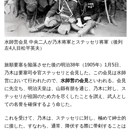
水師営会見 中央二人が乃木将軍とステッセリ将軍（後列
左4人目松平英夫）
旅順要塞を陥落させた後の明治38年（1905年）1月5日、
乃木は要塞司令官ステッセリと会見した。この会見は水師
営において行われたので、
水師営の会見
といわれる。会見
に先立ち、明治天皇は、山縣有朋を通じ、乃木に対し、ス
テッセリが祖国のため力を尽くしたことを讃え、武人とし
ての名誉を確保するよう命じた。
これを受けて、乃木は、ステッセリに対し、極めて紳士的
に接した。すなわち、通常、降伏する際に帯剣することは