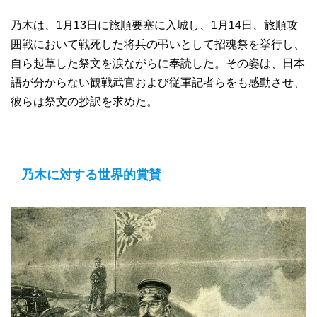
乃木は、1月13日に旅順要塞に入城し、1月14日、旅順攻
囲戦において戦死した将兵の弔いとして招魂祭を挙行し、
自ら起草した祭文を涙ながらに奉読した。その姿は、日本
語が分からない観戦武官および従軍記者らをも感動させ、
彼らは祭文の抄訳を求めた。
乃木に対する世界的賞賛