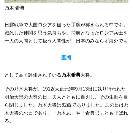
乃木 希典
日露戦争で大国ロシアを破った手腕が称えられる中でも、
戦死した仲間を思う気持ちや、捕虜となったロシア兵士を
一人の人間として扱う人間性が、日本のみならず海外でも
聖将
として高く評価されている
乃木希典
大将。
その乃木大将が、1912(大正元)年9月13日に執り行われた
明治天皇の大喪の日、夫人とともに自刃し、その生涯を自
ら閉じました。乃木大将は62歳でありました。この日は乃
木大将の忌日であり、「乃木忌」や「希典忌」とも呼ばれ
る。