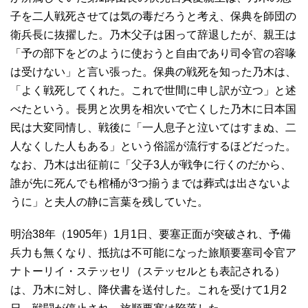
子を二人戦死させては気の毒だろうと考え、保典を師団の
衛兵長に抜擢した。乃木父子は困って辞退したが、親王は
「予の部下をどのように使おうと自由であり司令官の容喙
は受けない」と言い張った。保典の戦死を知った乃木は、
「よく戦死してくれた。これで世間に申し訳が立つ」と述
べたという。長男と次男を相次いで亡くした乃木に日本国
民は大変同情し、戦後に「一人息子と泣いてはすまぬ、二
人なくした人もある」という俗謡が流行するほどだった。
なお、乃木は出征前に「父子3人が戦争に行くのだから、
誰が先に死んでも棺桶が3つ揃うまでは葬式は出さないよ
うに」と夫人の静に言葉を残していた。
明治38年（1905年）1月1日、要塞正面が突破され、予備
兵力も無くなり、抵抗は不可能になった旅順要塞司令官ア
ナトーリイ・ステッセリ（ステッセルとも表記される）
は、乃木に対し、降伏書を送付した。これを受けて1月2