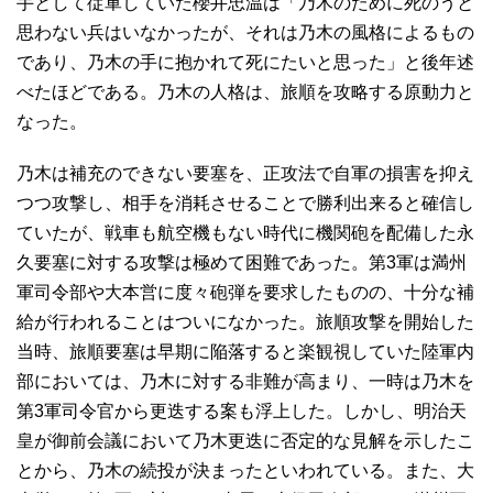
手として従軍していた櫻井忠温は「乃木のために死のうと
思わない兵はいなかったが、それは乃木の風格によるもの
であり、乃木の手に抱かれて死にたいと思った」と後年述
べたほどである。乃木の人格は、旅順を攻略する原動力と
なった。
乃木は補充のできない要塞を、正攻法で自軍の損害を抑え
つつ攻撃し、相手を消耗させることで勝利出来ると確信し
ていたが、戦車も航空機もない時代に機関砲を配備した永
久要塞に対する攻撃は極めて困難であった。第3軍は満州
軍司令部や大本営に度々砲弾を要求したものの、十分な補
給が行われることはついになかった。旅順攻撃を開始した
当時、旅順要塞は早期に陥落すると楽観視していた陸軍内
部においては、乃木に対する非難が高まり、一時は乃木を
第3軍司令官から更迭する案も浮上した。しかし、明治天
皇が御前会議において乃木更迭に否定的な見解を示したこ
とから、乃木の続投が決まったといわれている。また、大